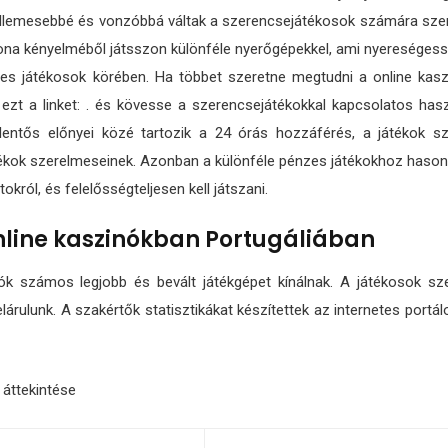
kellemesebbé és vonzóbbá váltak a szerencsejátékosok számára sze
hona kényelméből játsszon különféle nyerőgépekkel, ami nyereséges
es játékosok körében. Ha többet szeretne megtudni a online kasz
zt a linket: . és kövesse a szerencsejátékokkal kapcsolatos has
elentős előnyei közé tartozik a 24 órás hozzáférés, a játékok sz
ékok szerelmeseinek. Azonban a különféle pénzes játékokhoz hason
ról, és felelősségteljesen kell játszani.
nline kaszinókban Portugáliában
ók számos legjobb és bevált játékgépet kínálnak. A játékosok sz
lárulunk. A szakértők statisztikákat készítettek az internetes portá
 áttekintése