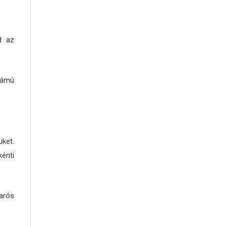
d az
zámú
üket.
kénti
arós