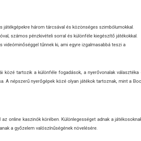
kus játékgépekre három tárcsával és közönséges szimbólumokkal.
val, számos pénzkivételi sorral és különféle kiegészítő játékokkal.
és videóminőséggel tűnnek ki, ami egyre izgalmasabbá teszi a
iái közé tartozik a különféle fogadások, a nyerővonalak választéka
a. A népszerű nyerőgépek közé olyan játékok tartoznak, mint a Bo
 el az online kaszinók körében. Különlegességet adnak a játékosokna
zzanak a győzelem valószínűségének növelésére.