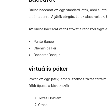
Online baccarat ez egy standard játék, ahol a j
a döntetlenre. A játék pörgős, és az alapelvek az, h
Az online baccarat változatokat a rendszer figye
Punto Banco
Chemin de Fer
Baccarat Banque.
virtuális póker
Póker ez egy játék, amely számos fajtát tartalm
főbb típusai a következők:
Texas Hold’em
Omahu