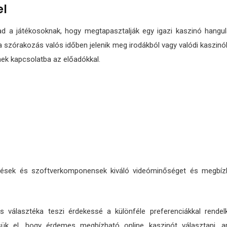
el
d a játékosoknak, hogy megtapasztalják egy igazi kaszinó hangula
a szórakozás valós időben jelenik meg irodákból vagy valódi kaszinó
ek kapcsolatba az előadókkal.
tések és szoftverkomponensek kiváló videóminőséget és megbíz
 választéka teszi érdekessé a különféle preferenciákkal rendel
sük el, hogy érdemes megbízható online kaszinót választani, a