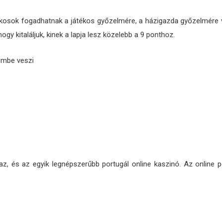
átékosok fogadhatnak a játékos győzelmére, a házigazda győzelmére
ogy kitaláljuk, kinek a lapja lesz közelebb a 9 ponthoz.
lembe veszi
az, és az egyik legnépszerűbb portugál online kaszinó. Az online 