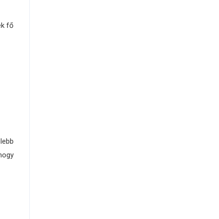
ék fő
elebb
hogy