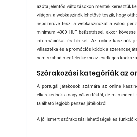
azóta jelentős változásokon mentek keresztül, 
világon. a webkaszinók lehetővé teszik, hogy ott
népszerűvé teszi a webkaszinókat a valódi pénz
minimum 4000 HUF befizetéssel, akkor kövesse e
információkat és híreket. Az online kaszinók j
választéka és a promóciós kódok a szerencseját
nem szabad megfeledkezni az esetleges kockázatok
Szórakozási kategóriák az o
A portugál játékosok számára az online kaszin
elkerekednek a nagy választéktól, de mi mindent e
található legjobb pénzes játékokról.
A jól ismert szórakozási lehetőségek és funkcióik