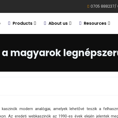
0705 888237/ 
e
Products
About us
Resources
ő a magyarok legnépszer
aszinók modern analógjai, amelyek lehetővé teszik a felhaszn
kon. Az eredeti webkaszinók az 1990-es évek elején jelentek meg