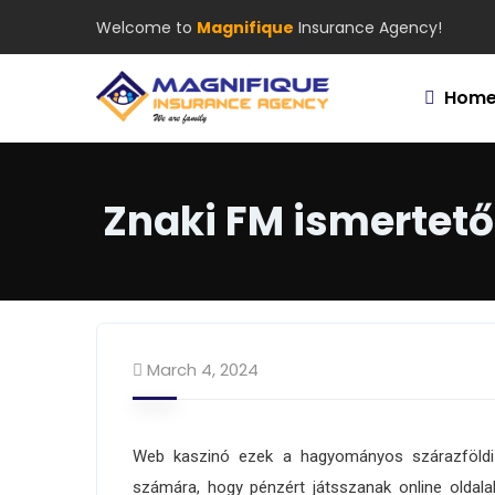
Welcome to
Magnifique
Insurance Agency!
Hom
Znaki FM ismertet
March 4, 2024
Web kaszinó ezek a hagyományos szárazföldi k
számára, hogy pénzért játsszanak online oldala