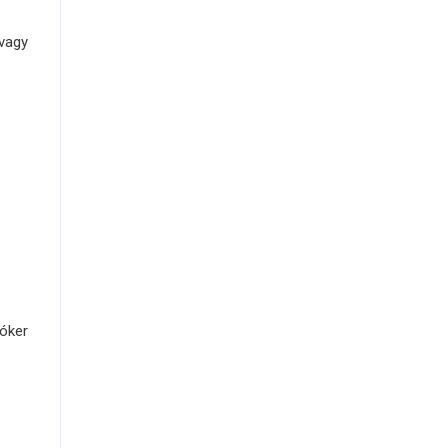
 vagy
póker